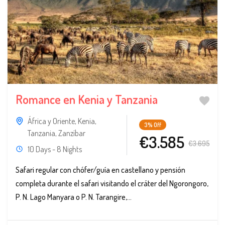
Romance en Kenia y Tanzania
África y Oriente
,
Kenia
,
3%
Off
Tanzania
,
Zanzíbar
€3.585
€3.695
10 Days - 8 Nights
Safari regular con chófer/guía en castellano y pensión
completa durante el safari visitando el cráter del Ngorongoro,
P. N. Lago Manyara o P. N. Tarangire,...