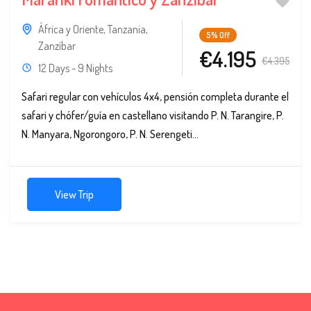
África y Oriente
,
Tanzania
,
5%
Off
Zanzíbar
€4.195
€4.395
12 Days - 9 Nights
Safari regular con vehículos 4x4, pensión completa durante el
safari y chófer/guía en castellano visitando P. N. Tarangire, P.
N. Manyara, Ngorongoro, P. N. Serengeti...
View Trip