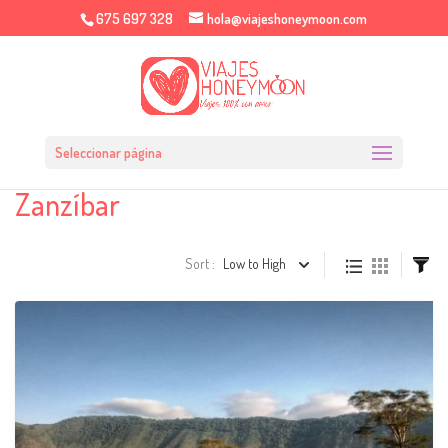
675 697 328
hola@viajeshoneymoon.com
Seleccionar página
Zanzíbar
Sort :
Low to High