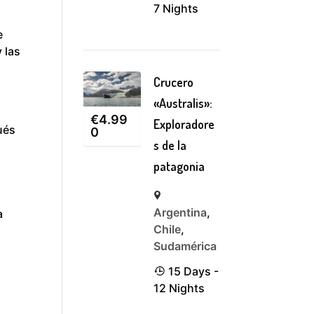
7 Nights
e
 las
Crucero
.
«Australis»:
€
4.99
Exploradore
ués
0
s de la
patagonia
Argentina
,
a
Chile
,
Sudamérica
15 Days -
12 Nights