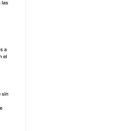
 las
as a
n el
 sin
de