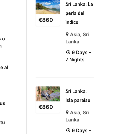
Sri Lanka: La
perla del
€
860
índico
Asia
,
Sri
s o
Lanka
n
9 Days -
7 Nights
e al
Sri Lanka:
Isla paraíso
tus
€
860
Asia
,
Sri
Lanka
 tu
9 Days -