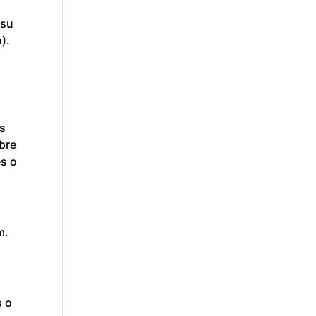
 su
).
as
bre
es o
m.
s o