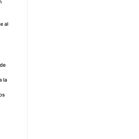
n
e al
 de
a la
ios