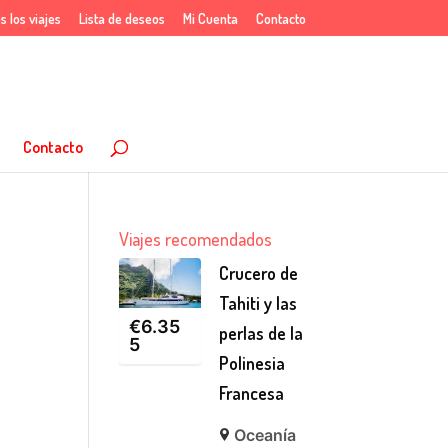
s los viajes
Lista de deseos
Mi Cuenta
Contacto
Contacto
Viajes recomendados
Crucero de
Tahiti y las
€
6.35
perlas de la
5
Polinesia
Francesa
Oceanía