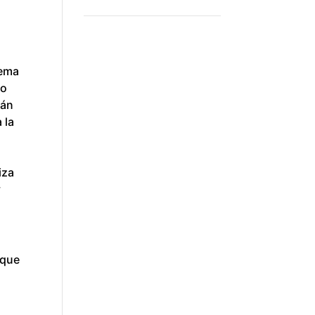
tema
mo
rán
 la
iza
y
 que
n