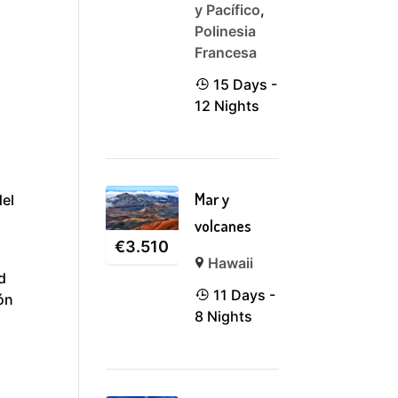
y Pacífico
,
Polinesia
Francesa
15 Days -
12 Nights
Mar y
del
volcanes
€
3.510
Hawaii
d
11 Days -
ión
8 Nights