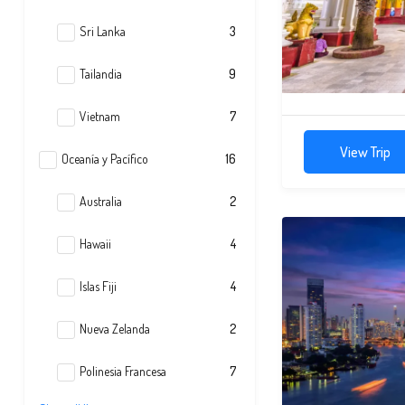
Sri Lanka
3
Tailandia
9
Vietnam
7
View Trip
Oceanía y Pacífico
16
Australia
2
Hawaii
4
Islas Fiji
4
Nueva Zelanda
2
Polinesia Francesa
7