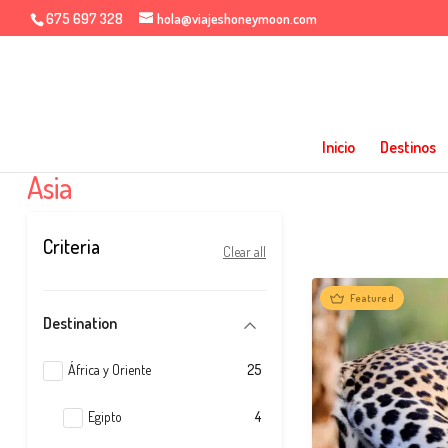
675 697 328
hola@viajeshoneymoon.com
Inicio
Destinos
Asia
Criteria
Clear all
Featured
Destination
África y Oriente
25
Egipto
4