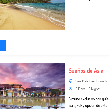
Sueños de Asia
Asia
,
Bali
,
Camboya
,
Is
12 Days - 9 Nights
Circuito exclusivo con guí
Bangkok y opción de extensi