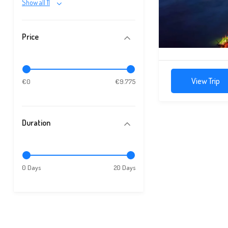
Show all 11
Price
View Trip
€0
€9.775
Duration
0 Days
20 Days