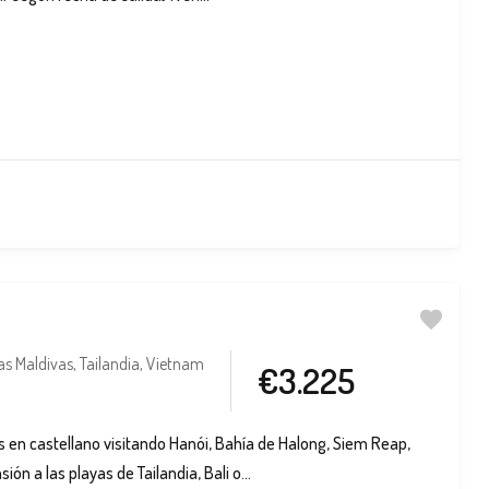
las Maldivas
,
Tailandia
,
Vietnam
€3.225
as en castellano visitando Hanói, Bahía de Halong, Siem Reap,
ón a las playas de Tailandia, Bali o...