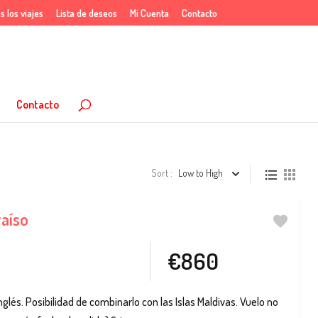
s los viajes
Lista de deseos
Mi Cuenta
Contacto
Contacto
Sort :
Low to High
raíso
€860
nglés. Posibilidad de combinarlo con las Islas Maldivas. Vuelo no