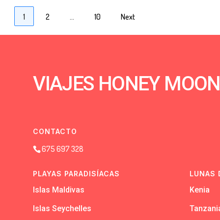
Paginación
Page
Page
Page
1
2
…
10
Next
de
entradas
VIAJES HONEY MOO
CONTACTO
675 697 328
PLAYAS PARADISÍACAS
LUNAS 
Islas Maldivas
Kenia
Islas Seychelles
Tanzani