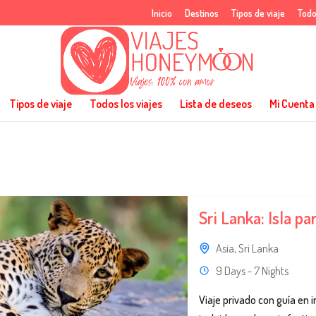
Inicio
Destinos
Tipos de viaje
Todo
Tipos de viaje
Todos los viajes
Lista de deseos
Mi Cuenta
Sri Lanka: Isla pa
Asia
,
Sri Lanka
9 Days - 7 Nights
Viaje privado con guía en i