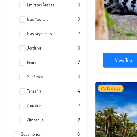
Emiratos Árabes
3
Islas Mauricio
3
Islas Seychelles
2
Jordania
3
View Trip
Kenia
7
Sudáfrica
3
Featured
Tanzania
4
Zanzíbar
2
Zimbabue
2
Sudamérica
16