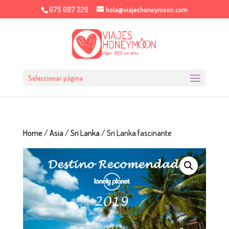
675 697 328
hola@viajeshoneymoon.com
Seleccionar página
Home
/
Asia
/
Sri Lanka
/ Sri Lanka fascinante