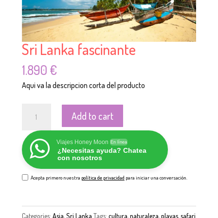
Sri Lanka fascinante
1.890
€
Aqui va la descripcion corta del producto
Sri
Add to cart
Lanka
fascinante
Viajes Honey Moon
En línea
quantity
¿Necesitas ayuda? Chatea
con nosotros
Acepta primero nuestra
política de privacidad
para iniciar una conversación.
Categories:
Asia
,
Sri Lanka
Tags:
cultura
,
naturaleza
,
playas
,
safari