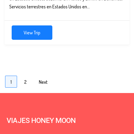
Servicios terrestres en Estados Unidos en...
View Trip
Paginación
Page
Page
1
2
Next
de
entradas
VIAJES HONEY MOON