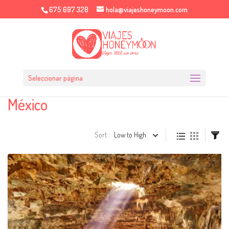
675 697 328
hola@viajeshoneymoon.com
Seleccionar página
México
Sort :
Low to High