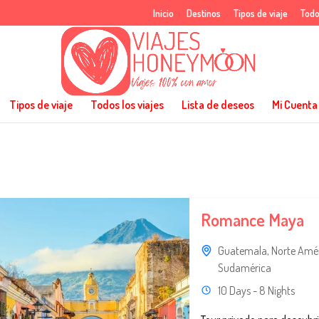
Inicio
Destinos
Tipos de viaje
Todo
Tipos de viaje
Todos los viajes
Lista de deseos
Mi Cuenta
Romance Maya
Guatemala
,
Norte Amé
Sudamérica
10 Days - 8 Nights