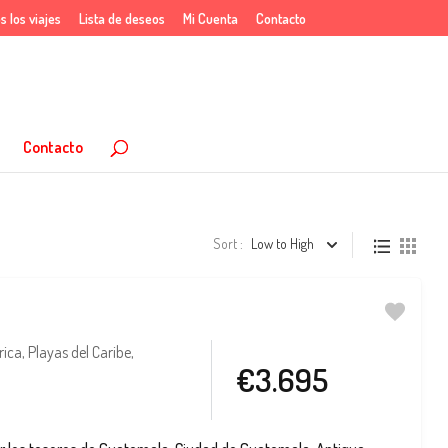
s los viajes
Lista de deseos
Mi Cuenta
Contacto
Contacto
Sort :
Low to High
rica
,
Playas del Caribe
,
€3.695