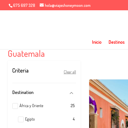
675 697 328
hola@viajeshoneymoon.com
Inicio
Destinos
Guatemala
Criteria
Clear all
Destination
África y Oriente
25
Egipto
4