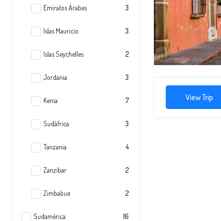
Emiratos Árabes
3
Islas Mauricio
3
Islas Seychelles
2
Jordania
3
View Trip
Kenia
7
Sudáfrica
3
Tanzania
4
Zanzíbar
2
Zimbabue
2
Sudamérica
16