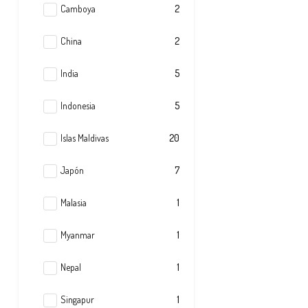
Camboya
2
China
2
India
5
Indonesia
5
Islas Maldivas
20
Japón
7
Malasia
1
Myanmar
1
Nepal
1
Singapur
1