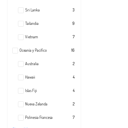
Sri Lanka
3
Tailandia
9
Vietnam
7
Oceanía y Pacífico
16
Australia
2
Hawaii
4
Islas Fiji
4
Nueva Zelanda
2
Polinesia Francesa
7