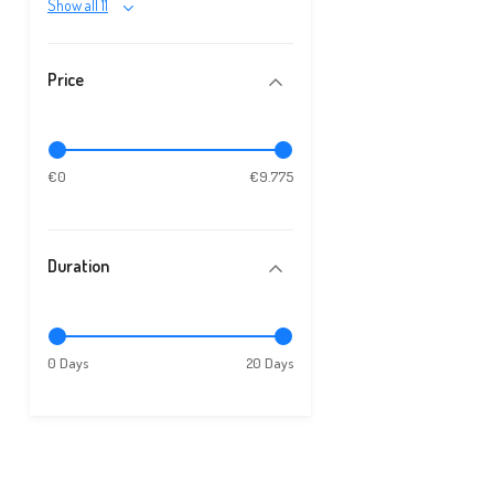
Show all 11
Price
€0
€9.775
Duration
0 Days
20 Days