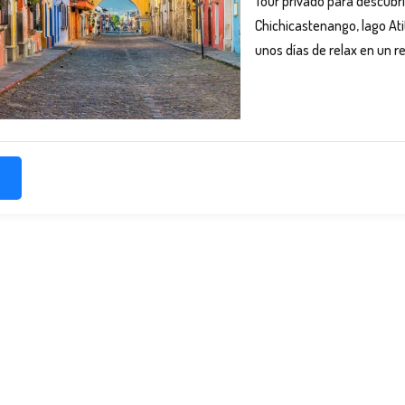
Tour privado para descubr
Chichicastenango, lago Ati
unos días de relax en un r