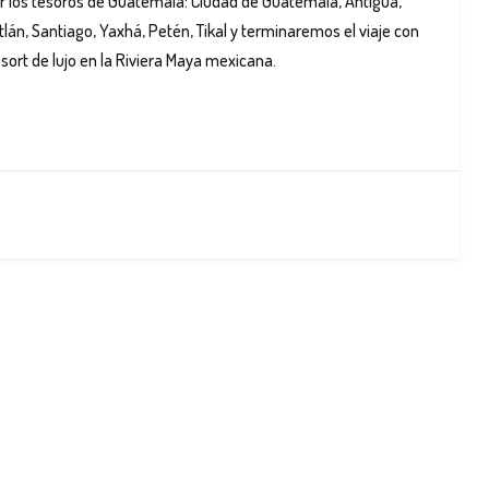
ir los tesoros de Guatemala: Ciudad de Guatemala, Antigua,
tlán, Santiago, Yaxhá, Petén, Tikal y terminaremos el viaje con
esort de lujo en la Riviera Maya mexicana.