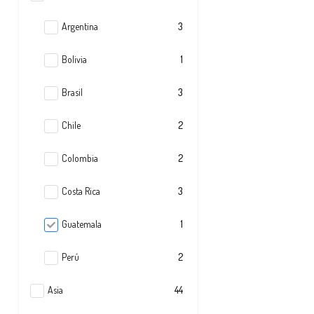
Argentina
3
Bolivia
1
Brasil
3
Chile
2
Colombia
2
Costa Rica
3
Guatemala
1
Perú
2
Asia
44