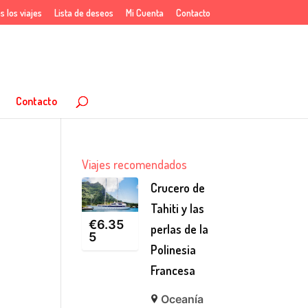
s los viajes
Lista de deseos
Mi Cuenta
Contacto
Contacto
Viajes recomendados
Crucero de
Tahiti y las
€
6.35
perlas de la
5
Polinesia
Francesa
Oceanía