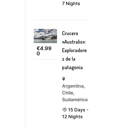
7 Nights
Crucero
«Australis»:
€
4.99
Exploradore
0
s de la
patagonia
Argentina
,
Chile
,
Sudamérica
15 Days -
12 Nights