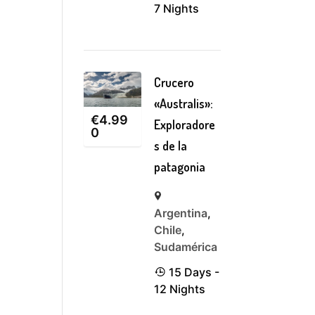
7 Nights
Crucero
«Australis»:
€
4.99
Exploradore
0
s de la
patagonia
Argentina
,
Chile
,
Sudamérica
15 Days -
12 Nights