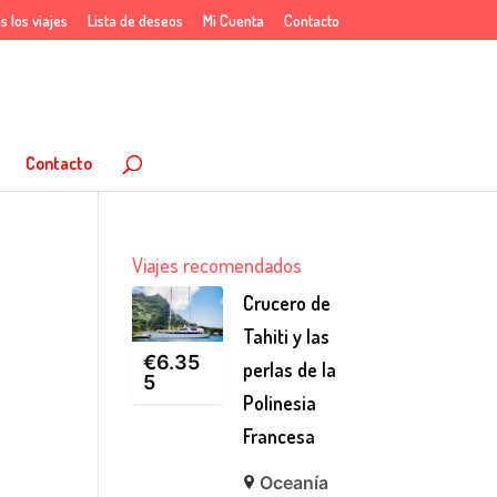
s los viajes
Lista de deseos
Mi Cuenta
Contacto
Contacto
Viajes recomendados
Crucero de
Tahiti y las
€
6.35
perlas de la
5
Polinesia
Francesa
Oceanía