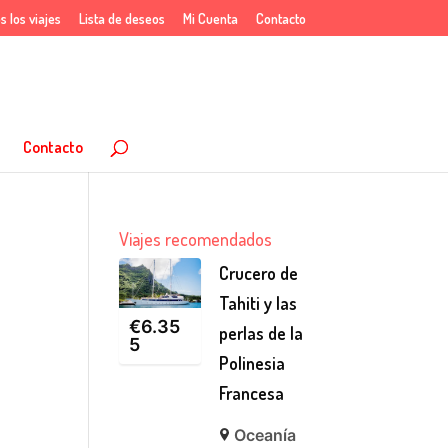
s los viajes
Lista de deseos
Mi Cuenta
Contacto
Contacto
Viajes recomendados
Crucero de
Tahiti y las
€
6.35
perlas de la
5
Polinesia
Francesa
Oceanía