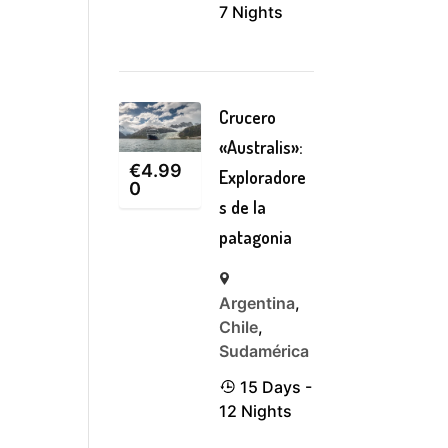
7 Nights
Crucero
«Australis»:
€
4.99
Exploradore
0
s de la
patagonia
Argentina
,
Chile
,
Sudamérica
15 Days -
12 Nights