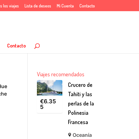
s los viajes
Lista de deseos
Mi Cuenta
Contacto
Contacto
Viajes recomendados
Crucero de
Hue
che
Tahiti y las
€
6.35
perlas de la
5
Polinesia
Francesa
Oceanía