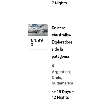
7 Nights
Crucero
«Australis»:
€
4.99
Exploradore
0
s de la
patagonia
Argentina
,
Chile
,
Sudamérica
15 Days -
12 Nights