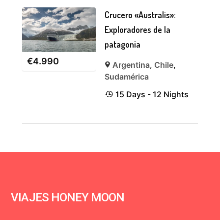
Crucero «Australis»:
Exploradores de la
patagonia
€
4.990
Argentina
,
Chile
,
Sudamérica
15 Days - 12 Nights
VIAJES HONEY MOON