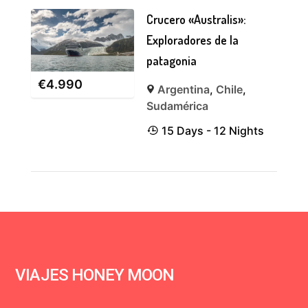
Crucero «Australis»:
Exploradores de la
patagonia
€
4.990
Argentina
,
Chile
,
Sudamérica
15 Days - 12 Nights
VIAJES HONEY MOON