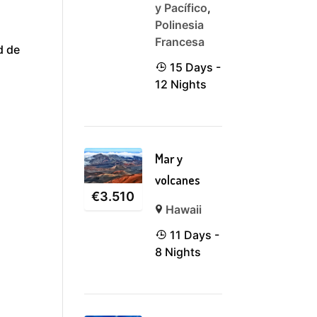
y Pacífico
,
Polinesia
e
Francesa
d de
15 Days -
12 Nights
Mar y
volcanes
€
3.510
Hawaii
11 Days -
8 Nights