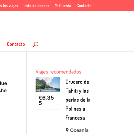
s los viajes
Lista de deseos
Mi Cuenta
Contacto
Contacto
Viajes recomendados
Crucero de
Hue
che
Tahiti y las
€
6.35
perlas de la
5
Polinesia
Francesa
Oceanía