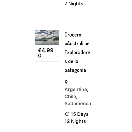
7 Nights
Crucero
«Australis»:
€
4.99
Exploradore
0
s de la
patagonia
Argentina
,
Chile
,
Sudamérica
15 Days -
12 Nights