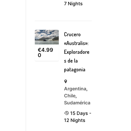
7 Nights
Crucero
«Australis»:
€
4.99
Exploradore
0
s de la
patagonia
Argentina
,
Chile
,
Sudamérica
15 Days -
12 Nights