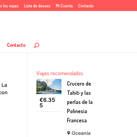
s los viajes
Lista de deseos
Mi Cuenta
Contacto
Contacto
Viajes recomendados
Crucero de
. La
 con
Tahiti y las
€
6.35
perlas de la
5
Polinesia
Francesa
Oceanía