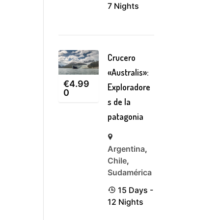
7 Nights
Crucero
«Australis»:
€
4.99
Exploradore
0
s de la
patagonia
Argentina
,
Chile
,
Sudamérica
15 Days -
12 Nights