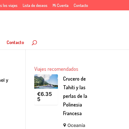
s los viajes
Lista de deseos
Mi Cuenta
Contacto
Contacto
Viajes recomendados
Crucero de
el y
Tahiti y las
€
6.35
perlas de la
5
Polinesia
Francesa
Oceanía