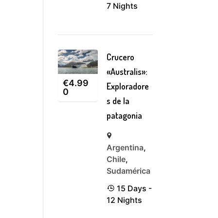
7 Nights
Crucero
«Australis»:
€
4.99
Exploradore
0
s de la
patagonia
Argentina
,
Chile
,
Sudamérica
15 Days -
12 Nights