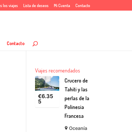
s los viajes
Lista de deseos
Mi Cuenta
Contacto
Contacto
Viajes recomendados
Crucero de
Tahiti y las
€
6.35
perlas de la
5
Polinesia
Francesa
Oceanía