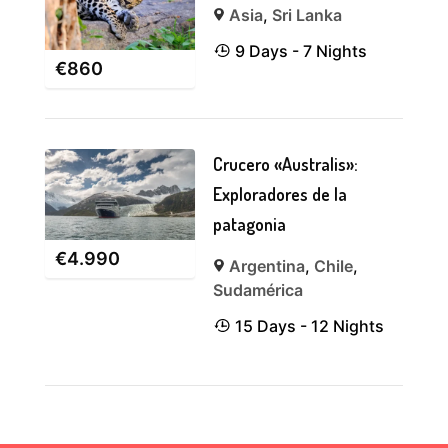
Asia
,
Sri Lanka
9 Days - 7 Nights
€
860
Crucero «Australis»:
Exploradores de la
patagonia
€
4.990
Argentina
,
Chile
,
Sudamérica
15 Days - 12 Nights