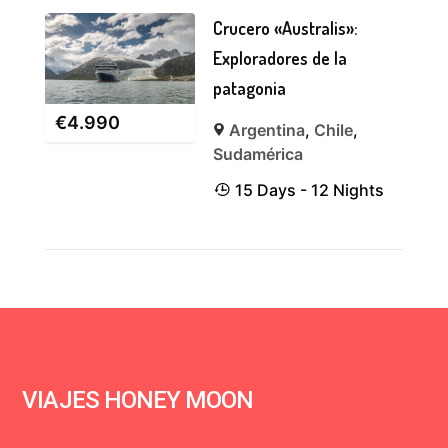
Crucero «Australis»:
Exploradores de la
patagonia
€
4.990
Argentina
,
Chile
,
Sudamérica
15 Days - 12 Nights
VIAJES HONEY MOON