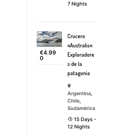
7 Nights
Crucero
«Australis»:
€
4.99
Exploradore
0
s de la
patagonia
Argentina
,
Chile
,
Sudamérica
15 Days -
12 Nights