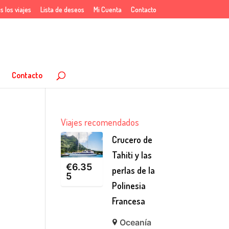
s los viajes
Lista de deseos
Mi Cuenta
Contacto
Contacto
Viajes recomendados
Crucero de
Tahiti y las
€
6.35
perlas de la
5
Polinesia
Francesa
Oceanía