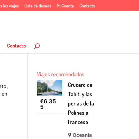
s los viajes
Lista de deseos
Mi Cuenta
Contacto
Contacto
Viajes recomendados
Crucero de
nto,
a en
Tahiti y las
€
6.35
perlas de la
5
Polinesia
Francesa
Oceanía