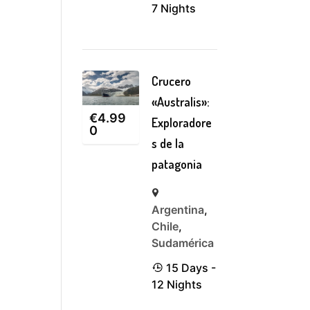
7 Nights
Crucero
«Australis»:
€
4.99
Exploradore
0
s de la
patagonia
Argentina
,
Chile
,
Sudamérica
15 Days -
12 Nights