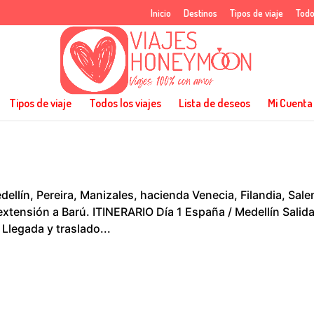
Inicio
Destinos
Tipos de viaje
Todo
Tipos de viaje
Todos los viajes
Lista de deseos
Mi Cuenta
ellín, Pereira, Manizales, hacienda Venecia, Filandia, Sale
extensión a Barú. ITINERARIO Día 1 España / Medellín Salid
 Llegada y traslado...