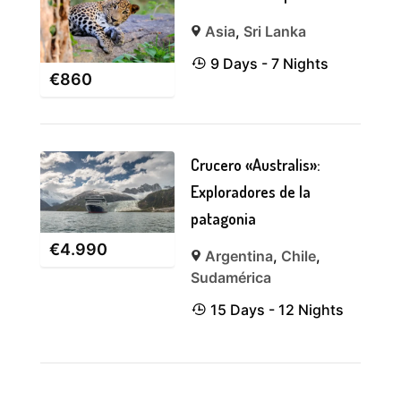
Asia
,
Sri Lanka
9 Days - 7 Nights
€
860
Crucero «Australis»:
Exploradores de la
patagonia
€
4.990
Argentina
,
Chile
,
Sudamérica
15 Days - 12 Nights