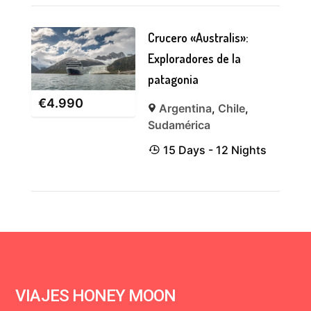
Crucero «Australis»:
Exploradores de la
patagonia
€
4.990
Argentina
,
Chile
,
Sudamérica
15 Days - 12 Nights
VIAJES HONEY MOON