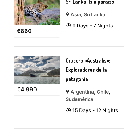
Sri Lanka: Isla paraíso
Asia
,
Sri Lanka
9 Days - 7 Nights
€
860
Crucero «Australis»:
Exploradores de la
patagonia
€
4.990
Argentina
,
Chile
,
Sudamérica
15 Days - 12 Nights