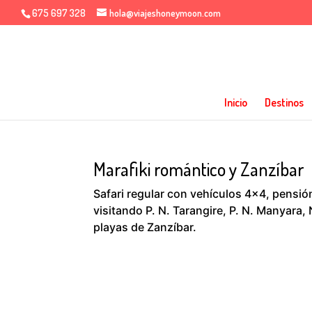
675 697 328
hola@viajeshoneymoon.com
Inicio
Destinos
Marafiki romántico y Zanzíbar
Safari regular con vehículos 4×4, pensión
visitando P. N. Tarangire, P. N. Manyara, 
playas de Zanzíbar.