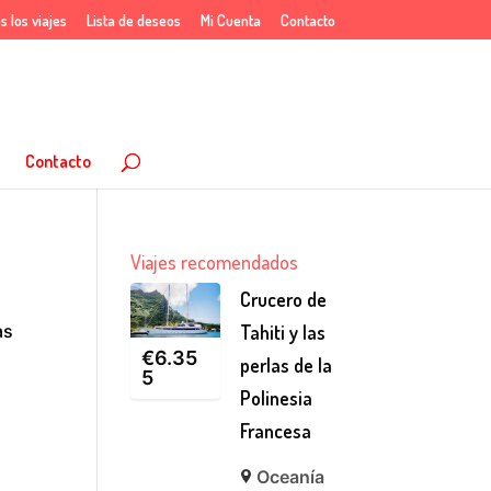
s los viajes
Lista de deseos
Mi Cuenta
Contacto
Contacto
Viajes recomendados
Crucero de
as
Tahiti y las
€
6.35
perlas de la
5
Polinesia
Francesa
Oceanía