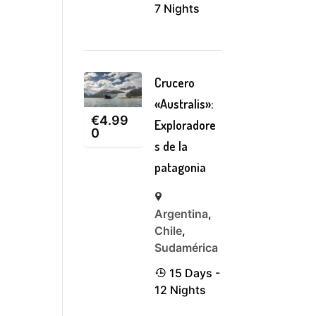
7 Nights
Crucero
«Australis»:
€
4.99
Exploradore
0
s de la
patagonia
Argentina
,
Chile
,
Sudamérica
15 Days -
12 Nights