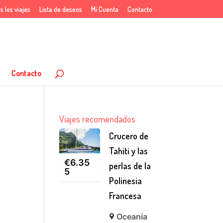
s los viajes
Lista de deseos
Mi Cuenta
Contacto
Contacto
Viajes recomendados
Crucero de
Tahiti y las
€
6.35
perlas de la
5
Polinesia
Francesa
Oceanía