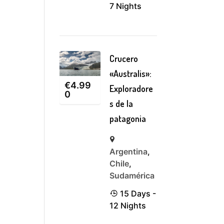
7 Nights
Crucero
«Australis»:
€
4.99
Exploradore
0
s de la
patagonia
Argentina
,
Chile
,
Sudamérica
15 Days -
12 Nights