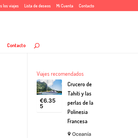
s los viajes
Lista de deseos
Mi Cuenta
Contacto
Contacto
Viajes recomendados
Crucero de
Tahiti y las
€
6.35
perlas de la
5
Polinesia
Francesa
Oceanía