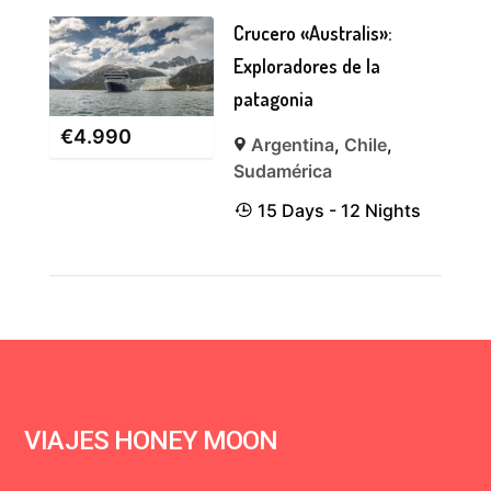
Crucero «Australis»:
Exploradores de la
patagonia
€
4.990
Argentina
,
Chile
,
Sudamérica
15 Days - 12 Nights
VIAJES HONEY MOON