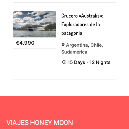
Crucero «Australis»:
Exploradores de la
patagonia
€
4.990
Argentina
,
Chile
,
Sudamérica
15 Days - 12 Nights
VIAJES HONEY MOON