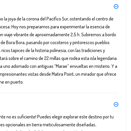
 la joya de la corona del Pacífico Sur, ostentando el centro de
Francesa. Hoy nos preparamos para experimentar la esencia de
 un viaje vibrante de aproximadamente 2,5 h. Subiremos a bordo
es de Bora Bora, pasando por cocoteros y pintorescos pueblos
icos tapices de la historia polinesia, con las tradiciones y
tará sobre el camino de 22 millas que rodea esta isla legendaria.
da uno adornado con antiguas “Marae” envueltas en misterio. Y a
mpresionantes vistas desde Matira Point, un mirador que ofrece
he en puerto.
e no es suficiente! Puedes elegir explorar este destino por tu
nes opcionales en tierra meticulosamente diseñadas,