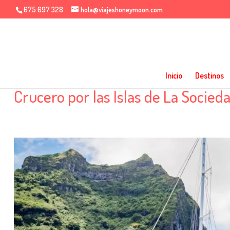
675 697 328
hola@viajeshoneymoon.com
Inicio
Destinos
Crucero por las Islas de La Socieda