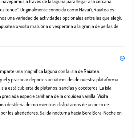
navegamos a través de la laguna para llegar a la cercana
 luz tenue”. Originalmente conocida como Havai’i, Raiatea es
mos una variedad de actividades opcionales entre las que elegir,
puatea o visita matutina o vespertina a la granja de perlas de
mparte una magnífica laguna con la isla de Raiatea.
uel y practicar deportes acuáticos desde nuestra plataforma
 isla está cubierta de plátanos, sandías y cocoteros. La isla
reciada especie tahitiana de la orquídea vainilla. Visita
y una destilería de ron mientras disfrutamos de un poco de
por los alrededores. Salida nocturna hacia Bora Bora. Noche en