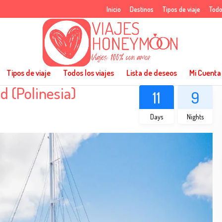
Inicio
Destinos
Tipos de viaje
Todo
Tipos de viaje
Todos los viajes
Lista de deseos
Mi Cuenta
d (Polinesia)
11
9
Days
Nights