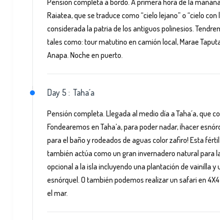
Pensión completa a bordo. A primera hora de la mañana 
Raiatea, que se traduce como “cielo lejano” o “cielo con
considerada la patria de los antiguos polinesios. Tendre
tales como: tour matutino en camión local, Marae Taputa
Anapa. Noche en puerto.
Day 5 :
Taha´a
Pensión completa. Llegada al medio día a Taha´a, que co
Fondearemos en Taha’a, para poder nadar, ¡hacer esnórq
para el baño y rodeados de aguas color zafiro! Esta fértil
también actúa como un gran invernadero natural para la p
opcional a la isla incluyendo una plantación de vainilla 
esnórquel. O también podemos realizar un safari en 4X4 
el mar.