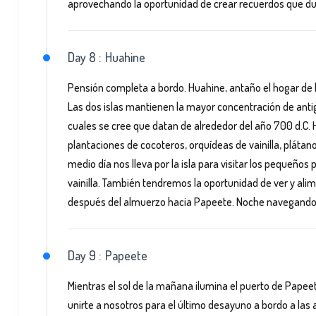
aprovechando la oportunidad de crear recuerdos que dur
Day 8 :
Huahine
Pensión completa a bordo. Huahine, antaño el hogar de la 
Las dos islas mantienen la mayor concentración de anti
cuales se cree que datan de alrededor del año 700 d.C. H
plantaciones de cocoteros, orquídeas de vainilla, plátan
medio día nos lleva por la isla para visitar los pequeños
vainilla. También tendremos la oportunidad de ver y alim
después del almuerzo hacia Papeete. Noche navegando
Day 9 :
Papeete
Mientras el sol de la mañana ilumina el puerto de Papeet
unirte a nosotros para el último desayuno a bordo a las