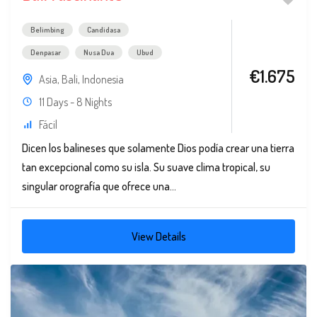
Belimbing
Candidasa
Denpasar
Nusa Dua
Ubud
€1.675
Asia
,
Bali
,
Indonesia
11 Days - 8 Nights
Fácil
Dicen los balineses que solamente Dios podía crear una tierra
tan excepcional como su isla. Su suave clima tropical, su
singular orografía que ofrece una...
View Details