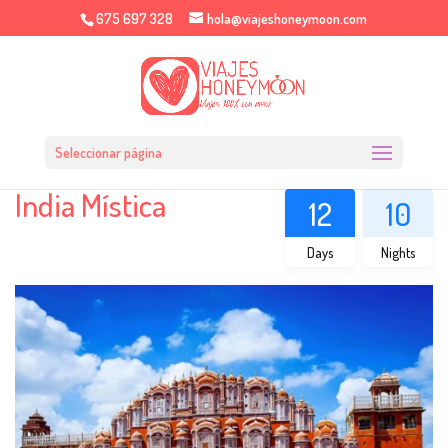
675 697 328
hola@viajeshoneymoon.com
Seleccionar página
India Mística
12
10
Days
Nights