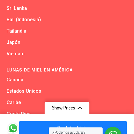
Sri Lanka
Bali (Indonesia)
Tailandia
Japón
Vietnam
LUNAS DE MIEL EN AMÉRICA
Canadá
Estados Unidos
Caribe
Show Prices
Costa Rica
€3.025
From
Argentina
Check Availability
€3.025
/ Adultos
¿Podemos ayudarte?