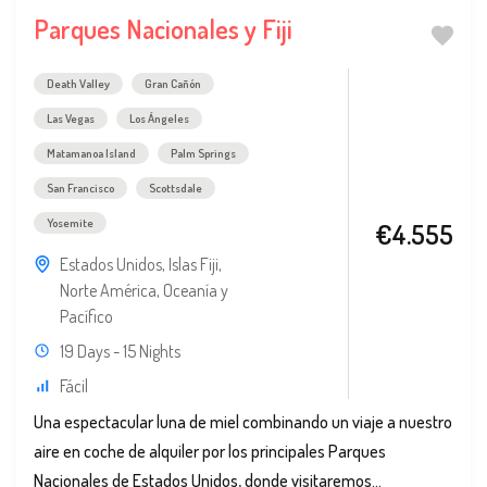
Parques Nacionales y Fiji
Death Valley
Gran Cañón
Las Vegas
Los Ángeles
Matamanoa Island
Palm Springs
San Francisco
Scottsdale
Yosemite
€4.555
Estados Unidos
,
Islas Fiji
,
Norte América
,
Oceanía y
Pacífico
19 Days - 15 Nights
Fácil
Una espectacular luna de miel combinando un viaje a nuestro
aire en coche de alquiler por los principales Parques
Nacionales de Estados Unidos, donde visitaremos...