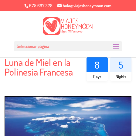
675 697 328
hola@viajeshoneymoon.com
Seleccionar página
Luna de Miel en la
8
5
Polinesia Francesa
Days
Nights