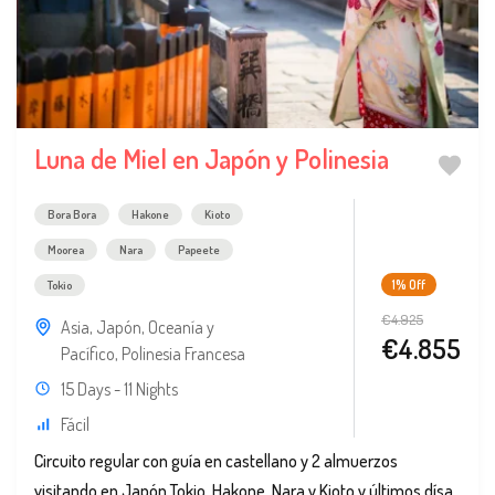
Luna de Miel en Japón y Polinesia
Bora Bora
Hakone
Kioto
Moorea
Nara
Papeete
1%
Off
Tokio
€4.925
Asia
,
Japón
,
Oceanía y
€4.855
Pacífico
,
Polinesia Francesa
15 Days - 11 Nights
Fácil
Circuito regular con guía en castellano y 2 almuerzos
visitando en Japón Tokio, Hakone, Nara y Kioto y últimos dísa