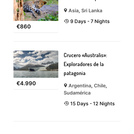
Asia
,
Sri Lanka
9 Days - 7 Nights
€
860
Crucero «Australis»:
Exploradores de la
patagonia
€
4.990
Argentina
,
Chile
,
Sudamérica
15 Days - 12 Nights