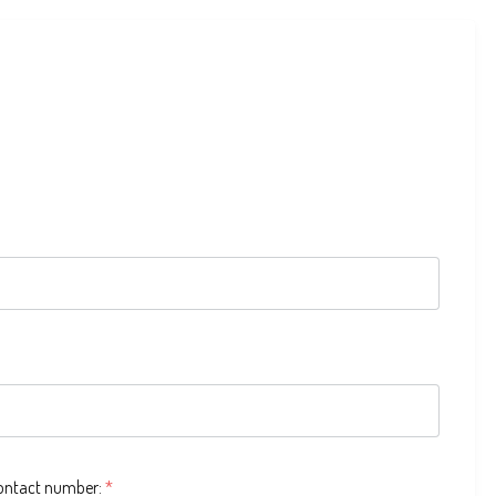
.
ontact number:
*