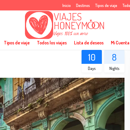
Inicio
Destinos
Tipos de viaje
Todo
Tipos de viaje
Todos los viajes
Lista de deseos
Mi Cuenta
10
8
Days
Nights