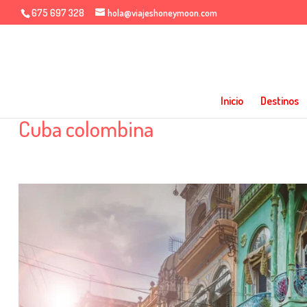
675 697 328
hola@viajeshoneymoon.com
Inicio
Destinos
Cuba colombina