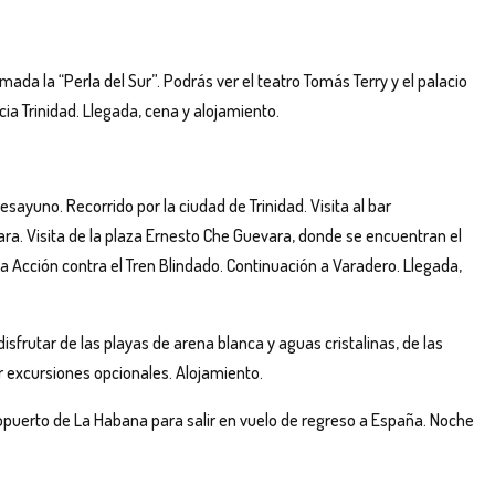
ada la “Perla del Sur”. Podrás ver el teatro Tomás Terry y el palacio
acia Trinidad. Llegada, cena y alojamiento.
esayuno. Recorrido por la ciudad de Trinidad. Visita al bar
ara. Visita de la plaza Ernesto Che Guevara, donde se encuentran el
 Acción contra el Tren Blindado. Continuación a Varadero. Llegada,
 disfrutar de las playas de arena blanca y aguas cristalinas, de las
ar excursiones opcionales. Alojamiento.
opuerto de La Habana para salir en vuelo de regreso a España. Noche