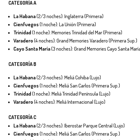
CATEGORÍA A
La Habana
(2/3 noches): Inglaterra (Primera)
Cienfuegos
(1 noche): La Unión (Primera)
Trinidad
(1 noche): Memories Trinidad del Mar (Primera)
Varadero
(4 noches): Grand Memories Varadero (Primera Sup.)
Cayo Santa María
(3 noches): Grand Memories Cayo Santa María
CATEGORÍA B
La Habana
(2/3 noches): Meliá Cohiba (Lujo)
Cienfuegos
(1 noche): Meliá San Carlos (Primera Sup.)
Trinidad
(1 noche): Meliá Trinidad Península (Lujo)
Varadero
(4 noches): Meliá Internacional (Lujo)
CATEGORÍA C
La Habana
(2/3 noches): Iberostar Parque Central (Lujo)
Cienfuegos
(1 noche): Meliá San Carlos (Primera Sup.)