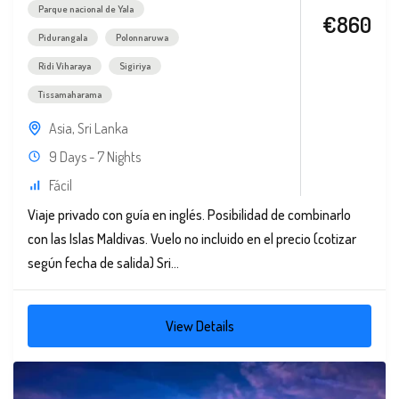
Parque nacional de Yala
€860
Pidurangala
Polonnaruwa
Ridi Viharaya
Sigiriya
Tissamaharama
Asia
,
Sri Lanka
9 Days - 7 Nights
Fácil
Viaje privado con guía en inglés. Posibilidad de combinarlo
con las Islas Maldivas. Vuelo no incluido en el precio (cotizar
según fecha de salida) Sri...
View Details