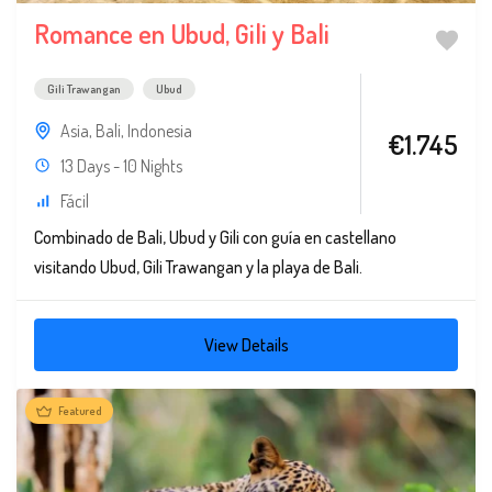
Romance en Ubud, Gili y Bali
Gili Trawangan
Ubud
Asia
,
Bali
,
Indonesia
€1.745
13 Days - 10 Nights
Fácil
Combinado de Bali, Ubud y Gili con guía en castellano
visitando Ubud, Gili Trawangan y la playa de Bali.
View Details
Featured