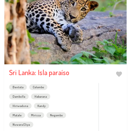
Sri Lanka: Isla paraíso
Bentota
Colombo
Dambulla
Habarana
Hiriwaduna
Kandy
Matale
Mirissa
Negombo
Nuwara Eliya