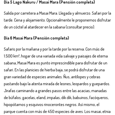
Día 5 Lago Nakuru / Masai Mara (Pensión completa)
Salida por carretera a Masai Mara. Llegada y almuerzo. Safari por la
tarde. Cena y alojamiento. Opcionalmente le proponemos disfrutar
de un cóctel al atardecer en la sabana (consultar precio).
Día 6 Masai Mara (Pensión completa)
Safaris por la mañana y por la tarde por la reserva. Con más de
1.500 km², hogar de una variada vida salvaje y paisajes de eterna
sabana, Masai Mara es punto imprescindible para disfrutar de un
safari. En las planicies de hierba baja, se podrá disfrutar de una
gran variedad de especies animales. Ñus, antílopes y cebras
pastando bajo la atenta mirada de leones, leopardos y guepardos.
Jirafas caminando a grandes pasos entre las acacias, manadas
de búfalos; gacelas, eland, impalas, dik dik, babuinos, facóqueros,
hipopótamos y esquivos rinocerontes negros. Así mismo, el
parque cuenta con más de 450 especies de aves. Los masai, etnia