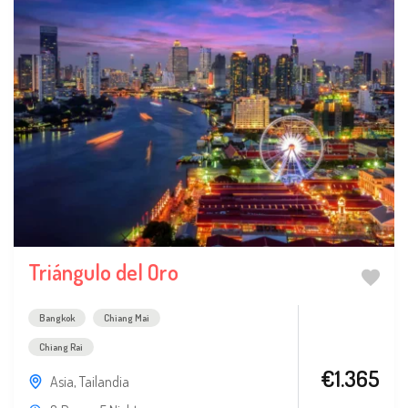
Triángulo del Oro
Bangkok
Chiang Mai
Chiang Rai
€1.365
Asia
,
Tailandia