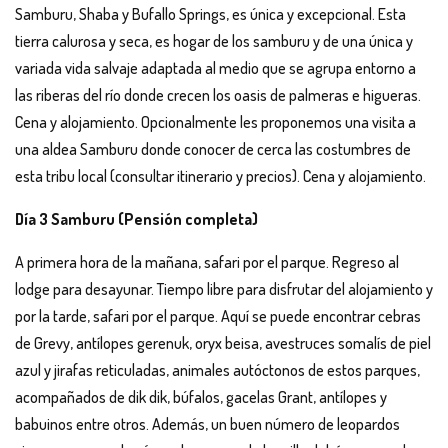
Samburu, Shaba y Bufallo Springs, es única y excepcional. Esta
tierra calurosa y seca, es hogar de los samburu y de una única y
variada vida salvaje adaptada al medio que se agrupa entorno a
las riberas del río donde crecen los oasis de palmeras e higueras.
Cena y alojamiento. Opcionalmente les proponemos una visita a
una aldea Samburu donde conocer de cerca las costumbres de
esta tribu local (consultar itinerario y precios). Cena y alojamiento.
Día 3 Samburu (Pensión completa)
A primera hora de la mañana, safari por el parque. Regreso al
lodge para desayunar. Tiempo libre para disfrutar del alojamiento y
por la tarde, safari por el parque. Aquí se puede encontrar cebras
de Grevy, antílopes gerenuk, oryx beisa, avestruces somalís de piel
azul y jirafas reticuladas, animales autóctonos de estos parques,
acompañados de dik dik, búfalos, gacelas Grant, antílopes y
babuinos entre otros. Además, un buen número de leopardos