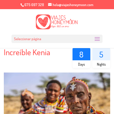
675 697 328
hola@viajeshoneymoon.com
Seleccionar página
Increíble Kenia
8
5
Days
Nights