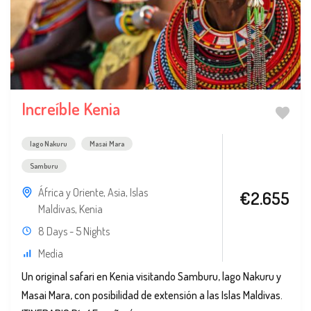
Increíble Kenia
lago Nakuru
Masai Mara
Samburu
África y Oriente
,
Asia
,
Islas
€2.655
Maldivas
,
Kenia
8 Days - 5 Nights
Media
Un original safari en Kenia visitando Samburu, lago Nakuru y
Masai Mara, con posibilidad de extensión a las Islas Maldivas.