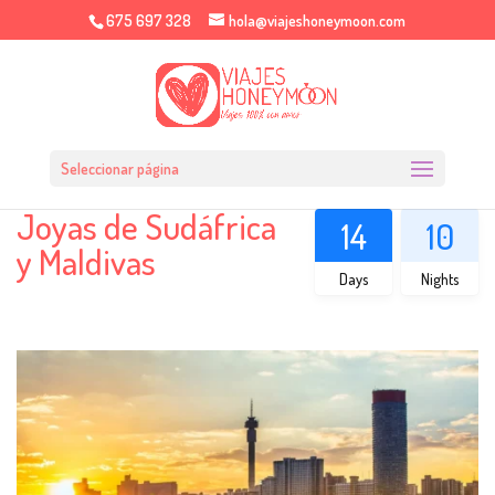
675 697 328
hola@viajeshoneymoon.com
Seleccionar página
Joyas de Sudáfrica
14
10
y Maldivas
Days
Nights