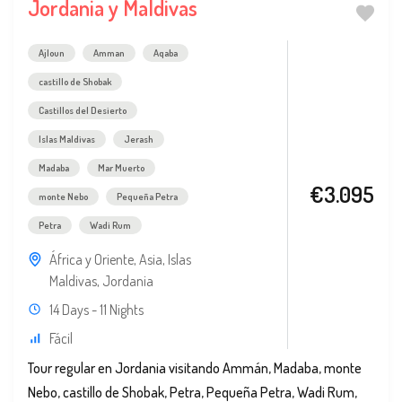
Jordania y Maldivas
Ajloun
Amman
Aqaba
castillo de Shobak
Castillos del Desierto
Islas Maldivas
Jerash
Madaba
Mar Muerto
€3.095
monte Nebo
Pequeña Petra
Petra
Wadi Rum
África y Oriente
,
Asia
,
Islas
Maldivas
,
Jordania
14 Days - 11 Nights
Fácil
Tour regular en Jordania visitando Ammán, Madaba, monte
Nebo, castillo de Shobak, Petra, Pequeña Petra, Wadi Rum,