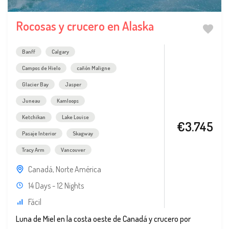
Rocosas y crucero en Alaska
Banff
Calgary
Campos de Hielo
cañón Maligne
Glacier Bay
Jasper
Juneau
Kamloops
Ketchikan
Lake Louise
€3.745
Pasaje Interior
Skagway
Tracy Arm
Vancouver
Canadá
,
Norte América
14 Days - 12 Nights
Fácil
Luna de Miel en la costa oeste de Canadá y crucero por