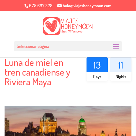
675 697 328
hola@viajeshoneymoon.com
Seleccionar página
Luna de miel en
13
11
tren canadiense y
Days
Nights
Riviera Maya