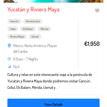
Yucatán y Riviera Maya
Cancún
Chichén Itzá
Cobá
Ek Balam
Mérida
Riviera Maya
Uxmal
€1.950
México
,
Norte América
,
Playas
del Caribe
9 Days - 7 Nights
Fácil
Cultura y relax en este interesante viaje a la península de
Yucatán y Riviera Maya donde podremos visitar Cancún,
Cobá, Ek Balam, Mérida, Uxmal y...
View Details