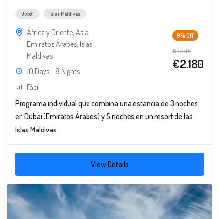
Dubái
Islas Maldivas
África y Oriente
,
Asia
,
9%
Off
Emiratos Árabes
,
Islas
€2.395
Maldivas
€2.180
10 Days - 8 Nights
Fácil
Programa individual que combina una estancia de 3 noches
en Dubai (Emiratos Árabes) y 5 noches en un resort de las
Islas Maldivas.
View Details