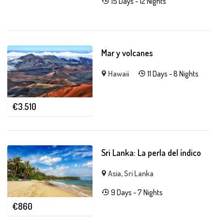
15 Days - 12 Nights
Mar y volcanes
Hawaii
11 Days - 8 Nights
€
3.510
Sri Lanka: La perla del índico
Asia
,
Sri Lanka
9 Days - 7 Nights
€
860