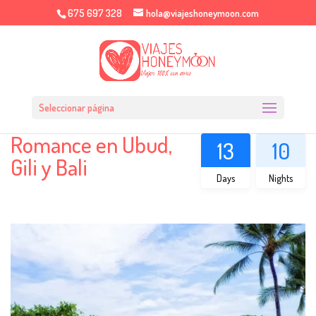
675 697 328
hola@viajeshoneymoon.com
Seleccionar página
Romance en Ubud,
13
10
Gili y Bali
Days
Nights