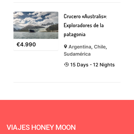
Crucero «Australis»:
Exploradores de la
patagonia
€
4.990
Argentina
,
Chile
,
Sudamérica
15 Days - 12 Nights
VIAJES HONEY MOON