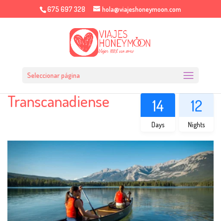
675 697 328
hola@viajeshoneymoon.com
Seleccionar página
Transcanadiense
14
12
Days
Nights