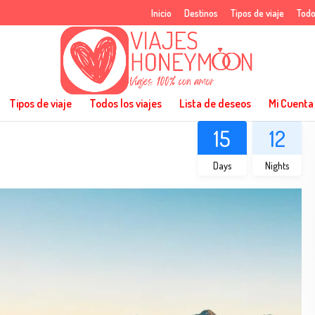
Inicio
Destinos
Tipos de viaje
Todo
Tipos de viaje
Todos los viajes
Lista de deseos
Mi Cuenta
15
12
Days
Nights