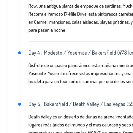
Row, una antigua planta de empaque de sardinas. Muchos
Recorra el famoso 17-Mile Drive; esta pintoresca carret
en Carmel, mansiones, calas aisladas, playas prístinas, 
para pasar la noche
Day 4 :
Modesto / Yosemite / Bakersfield (478 k
Disfrute de un paseo panorámico esta mañana mientras 
Yosemite. Yosemite ofrece vistas impresionantes y una v
bicicleta para un tour corto o caminar por uno de los sen
Day 5 :
Bakersfield / Death Valley / Las Vegas (5
Death Valley es un desierto de dunas de arena, montaña
lugares más áridos del mundo y el más caluroso y seco 
temperaturas que alcanzan los 56.6°C en verano. Sor