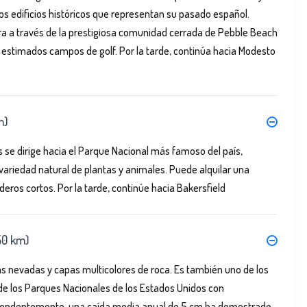
 edificios históricos que representan su pasado español.
era a través de la prestigiosa comunidad cerrada de Pebble Beach
y estimados campos de golf. Por la tarde, continúa hacia Modesto
m)
se dirige hacia el Parque Nacional más famoso del país,
ariedad natural de plantas y animales. Puede alquilar una
deros cortos. Por la tarde, continúe hacia Bakersfield
50 km)
s nevadas y capas multicolores de roca. Es también uno de los
de los Parques Nacionales de los Estados Unidos con
prendentemente, una caída media anual de 5 cm ha demostrado